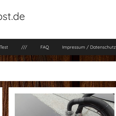
st.de
Test
///
FAQ
Impressum / Datenschutz