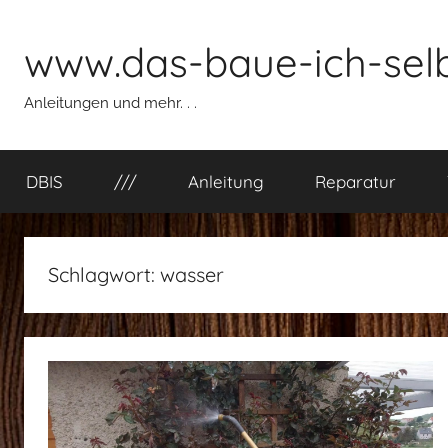
Zum
Inhalt
www.das-baue-ich-selb
springen
Anleitungen und mehr. . .
DBIS
///
Anleitung
Reparatur
Schlagwort:
wasser