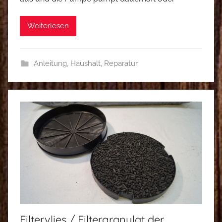
Weiterlesen
Anleitung
,
Haushalt
,
Reparatur
Filtervlies / Filtergranulat der