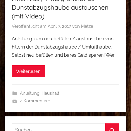
Dunstabzugshaube austauschen
(mit Video)
Veröffentlicht am
April 7, 2017
von
Matze
Anleitung zum neu befüllen / austauschen von
Filtern der Dunstabzugshaube / Umlufthaube.
Selbst neu befüllen und bares Geld sparen! Wer
Weiterlesen
Anleitung
,
Haushalt
2 Kommentare
Suchen