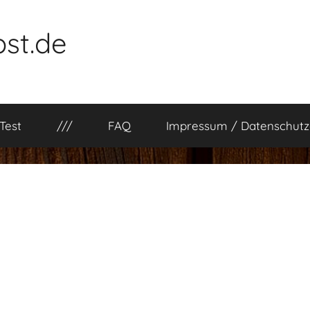
st.de
Test
///
FAQ
Impressum / Datenschutz