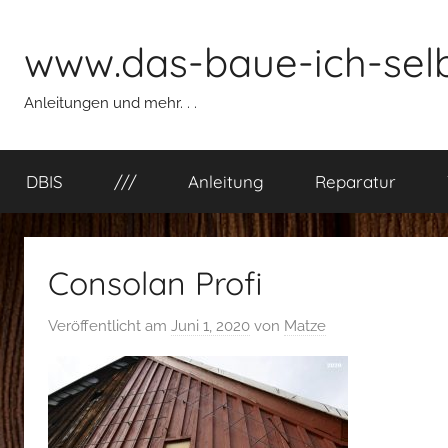
Zum
Inhalt
www.das-baue-ich-selb
springen
Anleitungen und mehr. . .
DBIS
///
Anleitung
Reparatur
Consolan Profi
Veröffentlicht am
Juni 1, 2020
von
Matze