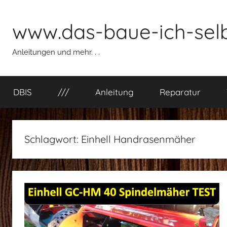
Zum
Inhalt
www.das-baue-ich-selb
springen
Anleitungen und mehr. . .
DBIS
///
Anleitung
Reparatur
Schlagwort:
Einhell Handrasenmäher