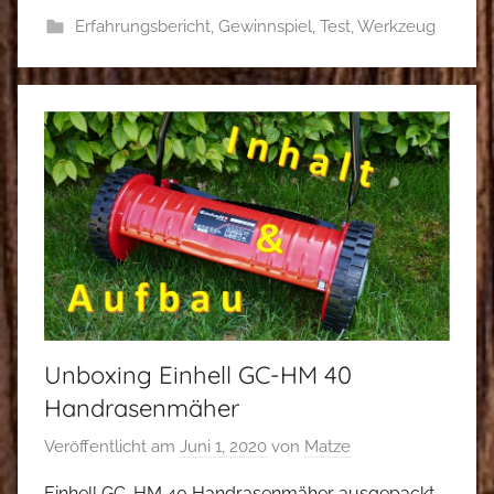
Erfahrungsbericht
,
Gewinnspiel
,
Test
,
Werkzeug
Unboxing Einhell GC-HM 40
Handrasenmäher
Veröffentlicht am
Juni 1, 2020
von
Matze
Einhell GC-HM 40 Handrasenmäher ausgepackt