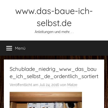
Zum
www.das-baue-ich-
Inhalt
springen
selbst.de
Anleitungen und mehr. . .
Menü
Schublade_niedrig_www_das_bau
e_ich_selbst_de_ordentlich_sortiert
Veröffentlicht am
Juli 24, 2016
von
Matze