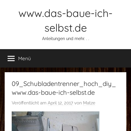
Zum
www.das-baue-ich-
Inhalt
springen
selbst.de
Anleitungen und mehr. . .
Menü
09_Schubladentrenner_hoch_diy_
www.das-baue-ich-selbst.de
Veröffentlicht am
April 12, 2017
von
Matze