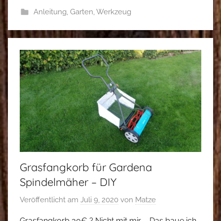
Anleitung
,
Garten
,
Werkzeug
Grasfangkorb für Gardena
Spindelmäher – DIY
Veröffentlicht am
Juli 9, 2020
von
Matze
Grasfangkorb 30€ ? Nicht mit mir – Das baue ich