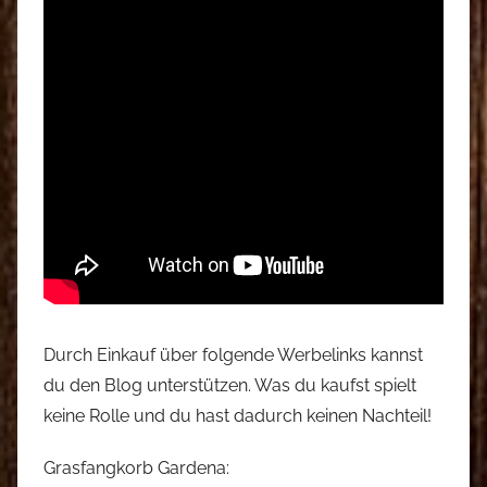
Durch Einkauf über folgende Werbelinks kannst
du den Blog unterstützen. Was du kaufst spielt
keine Rolle und du hast dadurch keinen Nachteil!
Grasfangkorb Gardena: