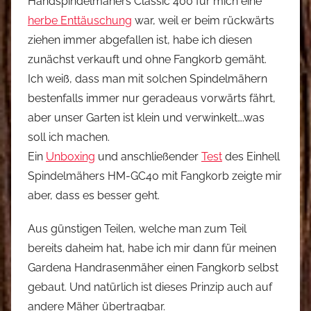
Handspindelmähers Classic 400 für mich eine
herbe Enttäuschung
war, weil er beim rückwärts
ziehen immer abgefallen ist, habe ich diesen
zunächst verkauft und ohne Fangkorb gemäht.
Ich weiß, dass man mit solchen Spindelmähern
bestenfalls immer nur geradeaus vorwärts fährt,
aber unser Garten ist klein und verwinkelt….was
soll ich machen.
Ein
Unboxing
und anschließender
Test
des Einhell
Spindelmähers HM-GC40 mit Fangkorb zeigte mir
aber, dass es besser geht.
Aus günstigen Teilen, welche man zum Teil
bereits daheim hat, habe ich mir dann für meinen
Gardena Handrasenmäher einen Fangkorb selbst
gebaut. Und natürlich ist dieses Prinzip auch auf
andere Mäher übertragbar.