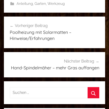
Anleitung
,
Garten
,
Werkzeug
b
Beitragsnavigation
a
Vorheriger Beitrag
u
Poolheizung mit Solarmatten –
e
Hinweise/Erfahrungen
n
,
d
a
Nächster Beitrag
s
Hand-Spindelmäher – mehr Gras auffangen
b
a
u
Suchen
e
nach:
i
Suchen
c