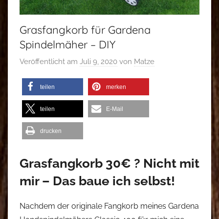
Grasfangkorb für Gardena
Spindelmäher – DIY
Veröffentlicht am
Juli 9, 2020
von
Matze
teilen
merken
teilen
E-Mail
drucken
Grasfangkorb 30€ ? Nicht mit
mir – Das baue ich selbst!
Nachdem der originale Fangkorb meines Gardena