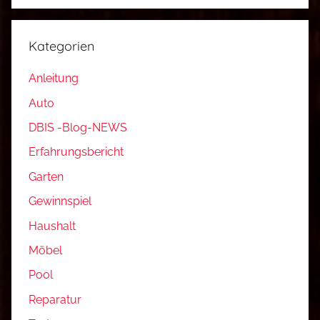
F
a
n
Kategorien
g
k
Anleitung
o
Auto
r
DBIS -Blog-NEWS
b
,
Erfahrungsbericht
G
Garten
a
Gewinnspiel
r
d
Haushalt
e
Möbel
n
Pool
a
Reparatur
,
G