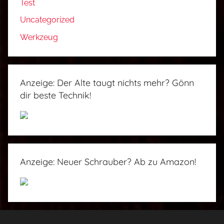
Test
r
Uncategorized
a
Werkzeug
s
f
a
n
Anzeige: Der Alte taugt nichts mehr? Gönn
g
dir beste Technik!
k
o
r
b
,
Anzeige: Neuer Schrauber? Ab zu Amazon!
H
a
n
d
r