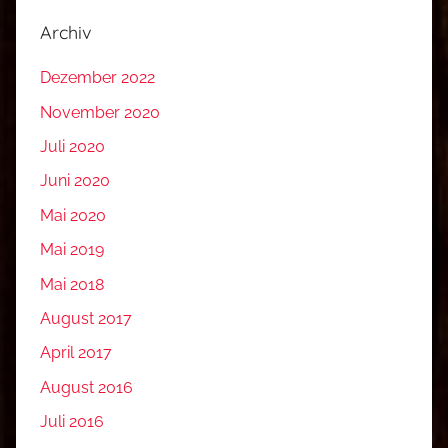
h
Archiv
s
e
Dezember 2022
l
November 2020
b
s
Juli 2020
t
Juni 2020
,
Mai 2020
D
B
Mai 2019
I
Mai 2018
S
August 2017
,
D
April 2017
I
August 2016
Y
Juli 2016
,