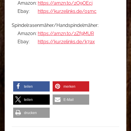
Amazon:
https://amzn.to/2O9OEcj
Ebay:
https://kurzelinks.de/o1mc
Spindelrasenmäher/Handspindelmäher:
Amazon:
https://amzn.to/2Zf9MUR
Ebay:
https://kurzelinks.de/k7ax
teilen
merken
teilen
E-Mail
drucken