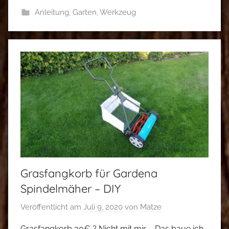
Anleitung
,
Garten
,
Werkzeug
Grasfangkorb für Gardena
Spindelmäher – DIY
Veröffentlicht am
Juli 9, 2020
von
Matze
Grasfangkorb 30€ ? Nicht mit mir – Das baue ich